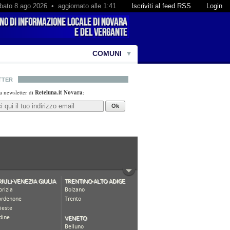
bato 8 ago 2026 • aggiornato alle 1:41
Iscriviti al feed RSS
Login
COMUNI
TTER
lla newsletter di
Reteluna.it Novara
:
Ok