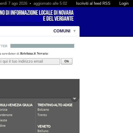
erdì 7 ago 2026 • aggiornato alle 5:02
Iscriviti al feed RSS
Login
COMUNI
TTER
lla newsletter di
Reteluna.it Novara
:
Ok