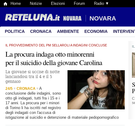
Home
Notizie
Elezioni
Forum
Radio ▼
NOVARA
POLITICA
CRONACA
AMBIENTE
ECONOMIA
INTERVEN
IL PROVVEDIMENTO DEL PM SELLAROLI A INDAGINI CONCLUSE
I
La procura indaga otto minorenni
per il suicidio della giovane Carolina
La giovane si uccise di notte
lanciandosi tra il 4 e il 5
gennaio
S
A
24/5
CRONACA
P
conclusione delle indagini, sono
otto gli indagati, tutti fra i 15 e i
C
17 anni. La procura per i minori
se
di Torino li ha iscritti nel registro
degli indagati con l'accusa di
istigazione al suicidio e detenzione di materiale pedopornografico