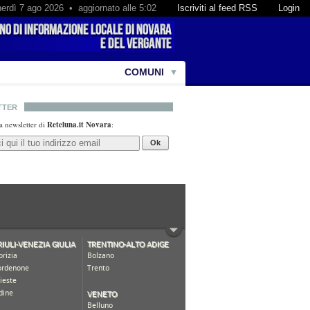
erdì 7 ago 2026 • aggiornato alle 5:02
Iscriviti al feed RSS
Login
COMUNI
TTER
lla newsletter di
Reteluna.it Novara
:
Ok